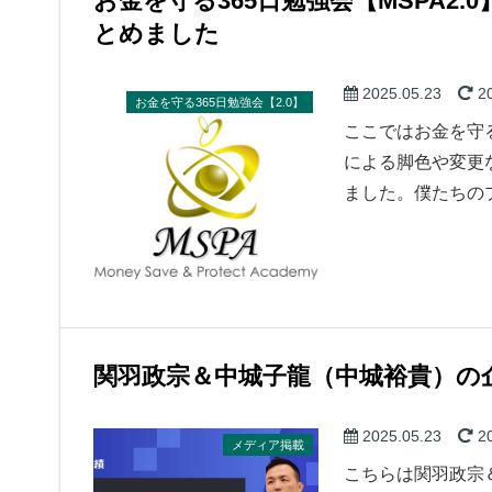
お金を守る365日勉強会【MSPA2
とめました
2025.05.23
20
お金を守る365日勉強会【2.0】
ここではお金を守る
による脚色や変更
ました。僕たちの
関羽政宗＆中城子龍（中城裕貴）の
2025.05.23
20
メディア掲載
こちらは関羽政宗