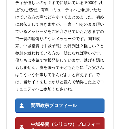
ティが怪しいのか？すでに頂いている”5000件以
上”のご感想。有料コミュニティへご参加いただ
けている方の声などをすべてまとめました。初め
にお伝えしておきますが、一言一句そのまま頂い
ているメッセージをご紹介させていただきますの
で一切の嘘偽りのないメッセージです。関羽政
宗、中城裕貴（中城子龍）の評判は？怪しい？と
参加を迷われている方の一助になれば幸いです。
僕たちは本気で情報発信しています。逃げも隠れ
もしません。胸を張って子どもたちに「お父さん
はこういう仕事してるんだよ」と言えます。で
は、当サイトをしっかりと読んで納得した上でコ
ミュニティへご参加くださいね。
関羽政宗プロフィール
中城裕貴（シリュウ）プロフィー